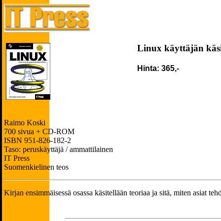
Linux käyttäjän käsi
Hinta: 365,-
Raimo Koski
700 sivua + CD-ROM
ISBN 951-826-182-2
Taso: peruskäyttäjä / ammattilainen
IT Press
Suomenkielinen teos
Kirjan ensimmäisessä osassa käsitellään teoriaa ja sitä, miten asiat teh