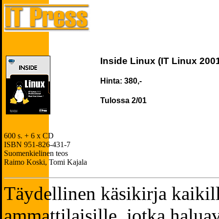
Inside Linux (IT Linux 200
Hinta: 380,-
Tulossa 2/01
600 s. + 6 x CD
ISBN 951-826-431-7
Suomenkielinen teos
Raimo Koski, Tomi Kajala
Täydellinen käsikirja kaikill
ammattilaisille, jotka halu