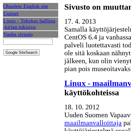
Sivusto on muutta
Obsolete English site
Uutiset
17. 4. 2013
Linux - Tehokas hallinta
-kirjan tukisivu
Samalla käyttöjärjeste
Vanha sivusto
CentOS 6.4 ja vanhassa
palveli luotettavasti t
ole sitä koskaan nähny
jälkeen, kun olin vieny
pian pois museoitavaksi
Linux - maailmanva
käyttökohteissa
18. 10. 2012
Uuden Suomen Vapaavuo
maailmanvalloittaja
pal
käyttöjärjestelmä useall